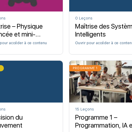
ons
0 Leçons
rise – Physique
Maîtrise des Systè
cée et mini-
Intelligents
sole
 pour accéder à ce contenu
Ouvrir pour accéder à ce conten
T
PROGRAMME 1
ons
15 Leçons
ision du
Programme 1 –
vement
Programmation, IA e