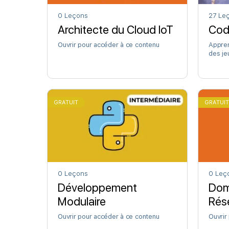
0 Leçons
27 Le
Architecte du Cloud IoT
Cod
Ouvrir pour accéder à ce contenu
Appren
des je
Scratc
GRATUIT
GRATUI
0 Leçons
0 Leç
Développement
Dom
Modulaire
Rés
Ouvrir pour accéder à ce contenu
Ouvrir