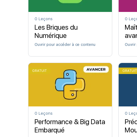
0 Leçons
0 Leç
Les Briques du
Maît
Numérique
avan
con
Ouvrir pour accéder à ce contenu
Ouvrir
GRATUIT
GRATUI
0 Leçons
0 Leç
Performance & Big Data
Préc
Embarqué
Mou