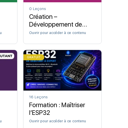
0 Leçons
Création –
Développement de
classiques d’arcade
u
Ouvrir pour accéder à ce contenu
GRATUIT
16 Leçons
Formation : Maîtriser
l’ESP32
u
Ouvrir pour accéder à ce contenu