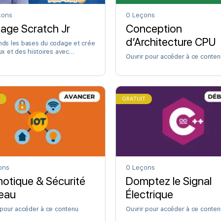
çons
0 Leçons
age Scratch Jr
Conception
d’Architecture CPU
ds les bases du codage et crée
ux et des histoires avec
Ouvrir pour accéder à ce conten
hJr.
T
GRATUIT
ons
0 Leçons
otique & Sécurité
Domptez le Signal
eau
Électrique
 pour accéder à ce contenu
Ouvrir pour accéder à ce conten